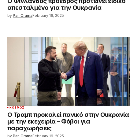
Ο Φινλανδός πρόεδρος προτείνει ειδικό
απεσταλμένο για την Ουκρανία
by
Pan Orama
February 16, 2025
ΚΌΣΜΟΣ
Ο Τραμπ προκαλεί πανικό στην Ουκρανία
με την εκεχειρία – Φόβοι για
παραχωρήσεις
by
Pan Orama
February 16, 2025