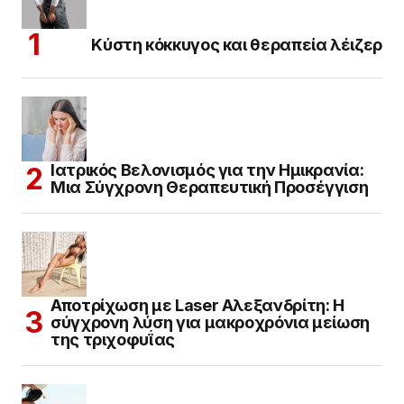
Κύστη κόκκυγος και θεραπεία λέιζερ
Ιατρικός Βελονισμός για την Ημικρανία:
Μια Σύγχρονη Θεραπευτική Προσέγγιση
Αποτρίχωση με Laser Αλεξανδρίτη: Η
σύγχρονη λύση για μακροχρόνια μείωση
της τριχοφυΐας