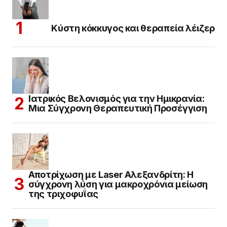
Κύστη κόκκυγος και θεραπεία λέιζερ
Ιατρικός Βελονισμός για την Ημικρανία:
Μια Σύγχρονη Θεραπευτική Προσέγγιση
Αποτρίχωση με Laser Αλεξανδρίτη: Η
σύγχρονη λύση για μακροχρόνια μείωση
της τριχοφυΐας