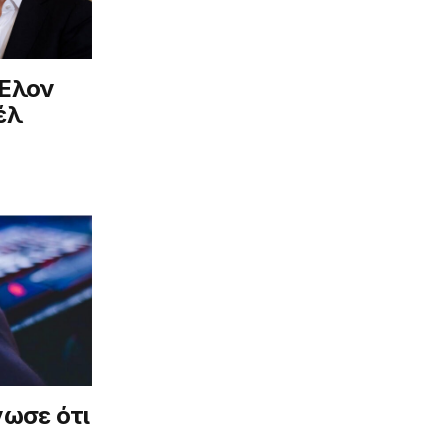
 Ελον
έλ
νωσε ότι