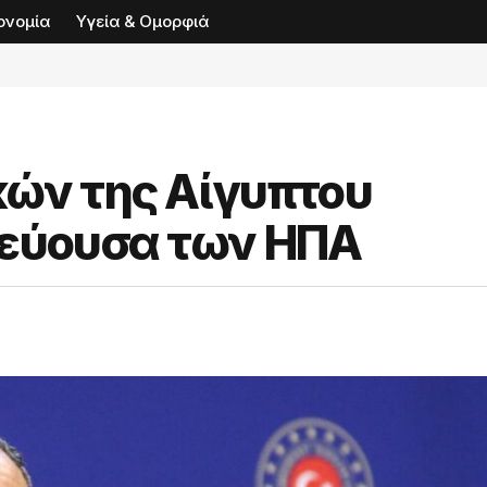
ονομία
Υγεία & Ομορφιά
κών της Αίγυπτου
τεύουσα των ΗΠΑ