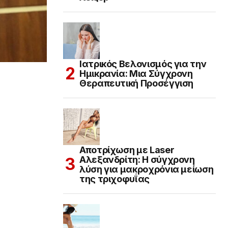
Ιατρικός Βελονισμός για την
Ημικρανία: Μια Σύγχρονη
Θεραπευτική Προσέγγιση
Αποτρίχωση με Laser
Αλεξανδρίτη: Η σύγχρονη
λύση για μακροχρόνια μείωση
της τριχοφυΐας