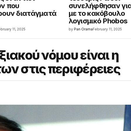
ν που
συνελήφθησαν γι
ρουν διατάγματά
με το κακόβουλο
λογισμικό Phobos
bruary 11, 2025
by
Pan Orama
February 11, 2025
ξιακού νόμου είναι η
ων στις περιφέρειες