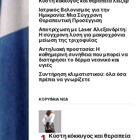
Κύστη κόκκυγος και θεραπεία λέιζερ
Ιατρικός Βελονισμός για την
Ημικρανία: Μια Σύγχρονη
Θεραπευτική Προσέγγιση
Αποτρίχωση με Laser Αλεξανδρίτη:
Η σύγχρονη λύση για μακροχρόνια
μείωση της τριχοφυΐας
Αντηλιακή προστασία: Η
καθημερινή συνήθεια που μπορεί να
διατηρήσει το δέρμα νεανικό και
υγιές
Συντήρηση κλιματιστικού: όλα όσα
πρέπει να γνωρίζετε
ΚΟΡΥΦΑΙΑ ΝΕΑ
Κύστη κόκκυγος και θεραπεία