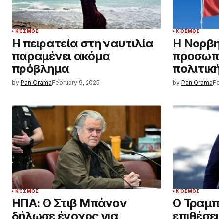
ΚΌΣΜΟΣ
ΚΌΣΜΟΣ
Η πειρατεία στη ναυτιλία
Η Νορβη
παραμένει ακόμα
προσωπ
πρόβλημα
πολιτικ
by
Pan Orama
February 9, 2025
by
Pan Orama
Fe
ΚΌΣΜΟΣ
ΚΌΣΜΟΣ
ΗΠΑ: Ο Στιβ Μπάνον
Ο Τραμπ
δήλωσε ένοχος για
επιθέσε