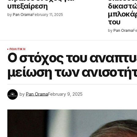
υπεξαίρεση
δικαστώ
μπλοκά
by
Pan Orama
February 11, 2025
του
by
Pan Orama
Fe
ΠΟΛΙΤΙΚΉ
Ο στόχος του αναπτυ
μείωση των ανισοτήτ
by
Pan Orama
February 9, 2025