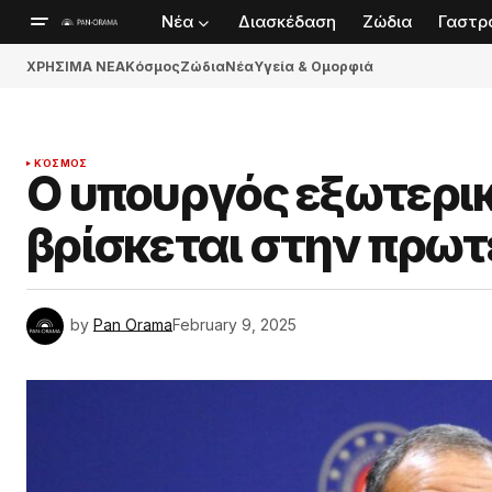
Νέα
Διασκέδαση
Ζώδια
Γαστρ
ΧΡΗΣΙΜΑ ΝΕΑ
Κόσμος
Ζώδια
Νέα
Υγεία & Ομορφιά
ΚΌΣΜΟΣ
Ο υπουργός εξωτερι
βρίσκεται στην πρω
by
Pan Orama
February 9, 2025