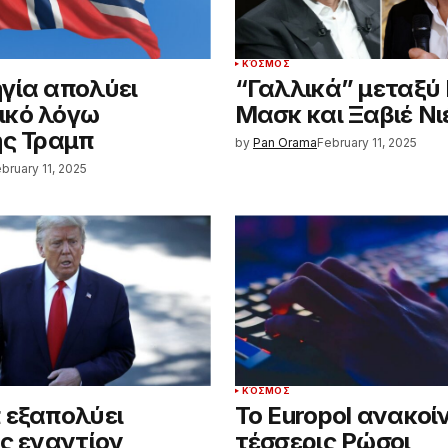
ΚΌΣΜΟΣ
γία απολύει
“Γαλλικά” μεταξύ
ικό λόγω
Μασκ και Ξαβιέ Νι
ής Τραμπ
by
Pan Orama
February 11, 2025
bruary 11, 2025
ΚΌΣΜΟΣ
 εξαπολύει
Το Europol ανακοί
ις εναντίον
τέσσερις Ρώσοι