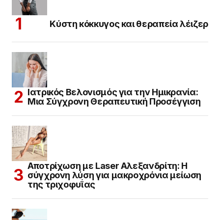
Κύστη κόκκυγος και θεραπεία λέιζερ
Ιατρικός Βελονισμός για την Ημικρανία:
Μια Σύγχρονη Θεραπευτική Προσέγγιση
Αποτρίχωση με Laser Αλεξανδρίτη: Η
σύγχρονη λύση για μακροχρόνια μείωση
της τριχοφυΐας