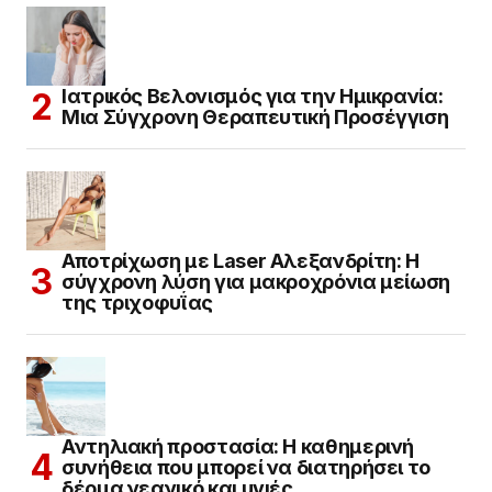
Ιατρικός Βελονισμός για την Ημικρανία:
Μια Σύγχρονη Θεραπευτική Προσέγγιση
Αποτρίχωση με Laser Αλεξανδρίτη: Η
σύγχρονη λύση για μακροχρόνια μείωση
της τριχοφυΐας
Αντηλιακή προστασία: Η καθημερινή
συνήθεια που μπορεί να διατηρήσει το
δέρμα νεανικό και υγιές