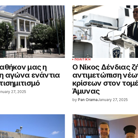
ΠΟΛΙΤΙΚΉ
αθήκον μας η
Ο Νίκος Δένδιας ζ
η αγώνα ενάντια
αντιμετώπιση νέω
τισημιτισμό
κρίσεων στον τομ
Άμυνας
nuary 27, 2025
by
Pan Orama
January 27, 2025