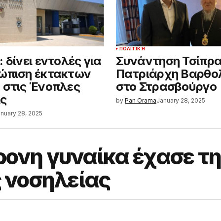
ΠΟΛΙΤΙΚΉ
 δίνει εντολές για
Συνάντηση Τσίπρα
ώπιση έκτακτων
Πατριάρχη Βαρθο
 στις Ένοπλες
στο Στρασβούργο
ις
by
Pan Orama
January 28, 2025
nuary 28, 2025
ονη γυναίκα έχασε τη
ς νοσηλείας