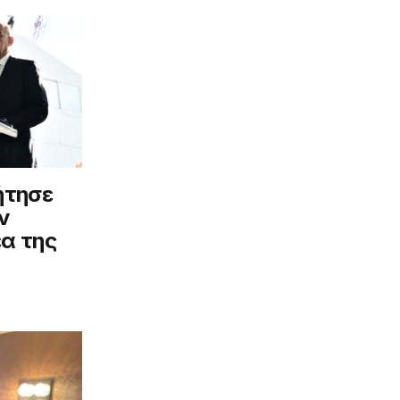
ήτησε
ν
έα της