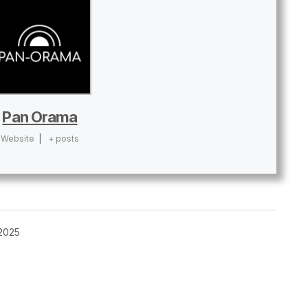
Pan Orama
Website
|
+ posts
 2025