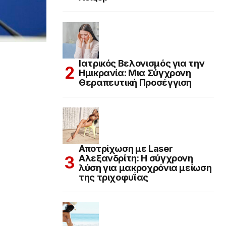
Ιατρικός Βελονισμός για την
Ημικρανία: Μια Σύγχρονη
Θεραπευτική Προσέγγιση
Αποτρίχωση με Laser
Αλεξανδρίτη: Η σύγχρονη
λύση για μακροχρόνια μείωση
της τριχοφυΐας