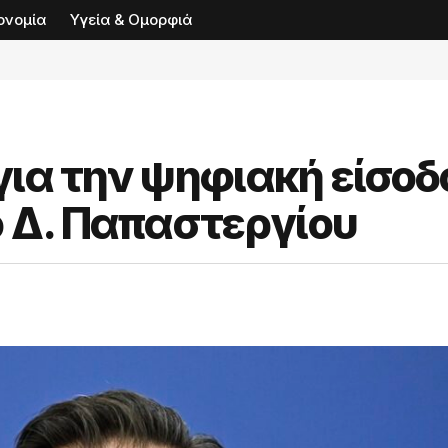
ονομία
Υγεία & Ομορφιά
 για την ψηφιακή είσοδ
ο Δ. Παπαστεργίου