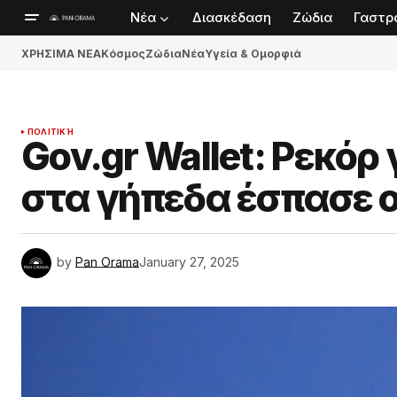
Νέα
Διασκέδαση
Ζώδια
Γαστρ
ΧΡΗΣΙΜΑ ΝΕΑ
Κόσμος
Ζώδια
Νέα
Υγεία & Ομορφιά
ΠΟΛΙΤΙΚΉ
Gov.gr Wallet: Ρεκόρ
στα γήπεδα έσπασε 
by
Pan Orama
January 27, 2025