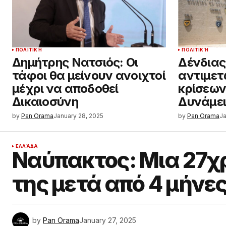
ΠΟΛΙΤΙΚΉ
ΠΟΛΙΤΙΚΉ
Δημήτρης Νατσιός: Οι
Δένδιας:
τάφοι θα μείνουν ανοιχτοί
αντιμετ
μέχρι να αποδοθεί
κρίσεων
Δικαιοσύνη
Δυνάμε
by
Pan Orama
January 28, 2025
by
Pan Orama
Ja
ΕΛΛΆΔΑ
Ναύπακτος: Μια 27χρ
της μετά από 4 μήνε
by
Pan Orama
January 27, 2025