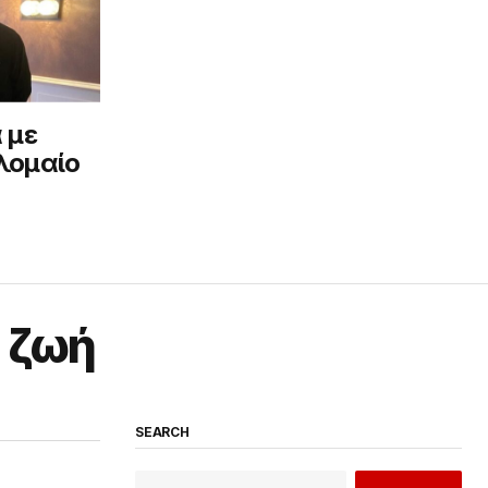
 με
λομαίο
 ζωή
SEARCH