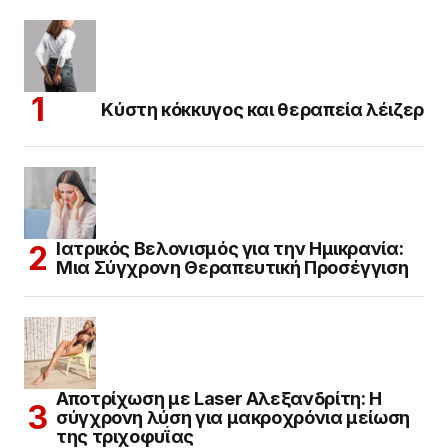
Κύστη κόκκυγος και θεραπεία λέιζερ
Ιατρικός Βελονισμός για την Ημικρανία:
Μια Σύγχρονη Θεραπευτική Προσέγγιση
Αποτρίχωση με Laser Αλεξανδρίτη: Η
σύγχρονη λύση για μακροχρόνια μείωση
της τριχοφυΐας