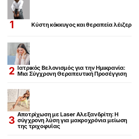
Κύστη κόκκυγος και θεραπεία λέιζερ
Ιατρικός Βελονισμός για την Ημικρανία:
Μια Σύγχρονη Θεραπευτική Προσέγγιση
Αποτρίχωση με Laser Αλεξανδρίτη: Η
σύγχρονη λύση για μακροχρόνια μείωση
της τριχοφυΐας