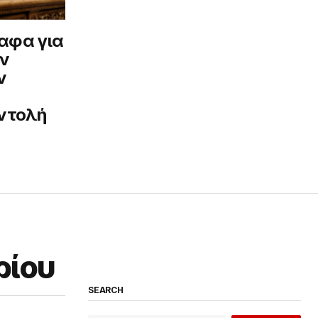
αφα για
ων
ν
εντολή
ρίου
SEARCH