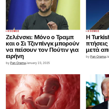
ΚΌΣΜΟΣ
ΚΌΣΜΟΣ
Ζελένσκι: Μόνο ο Τραμπ
Η Turkis
και ο Σι Τζινπίνγκ μπορούν
πτήσεις
να πείσουν τον Πούτιν για
μετά απ
ειρήνη
by
Pan Orama
Ja
by
Pan Orama
January 23, 2025