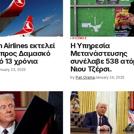
ΚΌΣΜΟΣ
h Airlines εκτελεί
Η Υπηρεσία
 προς Δαμασκό
Μετανάστευσης
ό 13 χρόνια
συνέλαβε 538 ατό
Νιου Τζέρσι.
nuary 23, 2025
by
Pan Orama
January 24, 2025