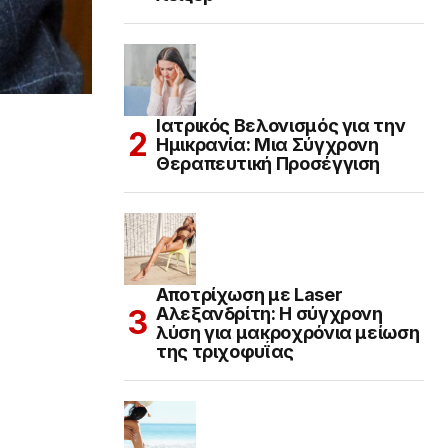
Ιατρικός Βελονισμός για την
Ημικρανία: Μια Σύγχρονη
Θεραπευτική Προσέγγιση
Αποτρίχωση με Laser
Αλεξανδρίτη: Η σύγχρονη
λύση για μακροχρόνια μείωση
της τριχοφυΐας