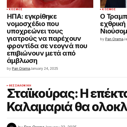
ΚΌΣΜΟΣ
ΚΌΣΜΟΣ
ΗΠΑ: εγκρίθηκε
Ο Τραμπ
νομοσχέδιο που
εχθρική
υποχρεώνει τους
Νιούσο
γιατρούς να παρέχουν
by
Pan Orama
Ja
φροντίδα σε νεογνά που
επιβιώνουν μετά από
άμβλωση
by
Pan Orama
January 24, 2025
ΘΕΣΣΑΛΟΝΊΚΗ
Σταϊκούρας: Η επέκτ
Καλαμαριά θα ολοκλ