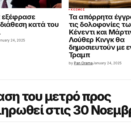
ΚΌΣΜΟΣ
 εξέφρασε
Τα απόρρητα έγγρ
 διάθεση κατά του
τις δολοφονίες τ
μ
Κένεντι και Μάρτι
Λούθερ Κινγκ θα
nuary 24, 2025
δημοσιευτούν με 
Τραμπ
by
Pan Orama
January 24, 2025
αση του μετρό προς
ηρωθεί στις 30 Νοεμβ