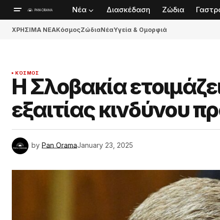
Νέα
Διασκέδαση
Ζώδια
Γαστρ
ΧΡΗΣΙΜΑ ΝΕΑ
Κόσμος
Ζώδια
Νέα
Υγεία & Ομορφιά
ΚΌΣΜΟΣ
Η Σλοβακία ετοιμάζε
εξαιτίας κινδύνου π
by
Pan Orama
January 23, 2025