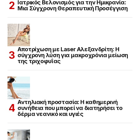
Ιατρικός Βελονισμός για την Ημικρανία:
Μια Σύγχρονη Θεραπευτική Προσέγγιση
Αποτρίχωση με Laser Αλεξανδρίτη: Η
σύγχρονη λύση για μακροχρόνια μείωση
της τριχοφυΐας
Αντηλιακή προστασία: Η καθημερινή
συνήθεια που μπορεί να διατηρήσει το
δέρμα νεανικό και υγιές