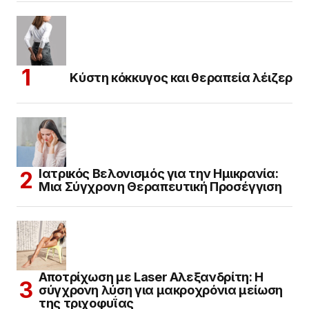
Κύστη κόκκυγος και θεραπεία λέιζερ
Ιατρικός Βελονισμός για την Ημικρανία:
Μια Σύγχρονη Θεραπευτική Προσέγγιση
Αποτρίχωση με Laser Αλεξανδρίτη: Η
σύγχρονη λύση για μακροχρόνια μείωση
της τριχοφυΐας