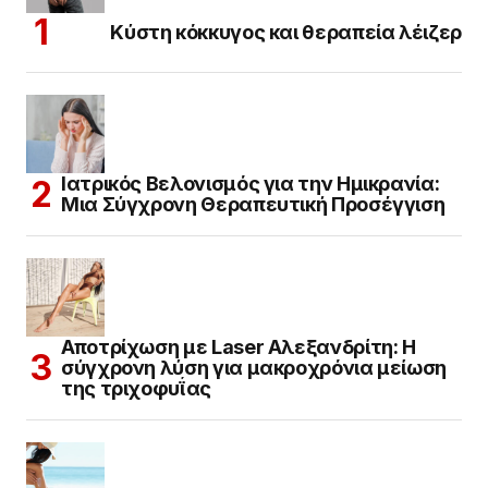
Κύστη κόκκυγος και θεραπεία λέιζερ
Ιατρικός Βελονισμός για την Ημικρανία:
Μια Σύγχρονη Θεραπευτική Προσέγγιση
Αποτρίχωση με Laser Αλεξανδρίτη: Η
σύγχρονη λύση για μακροχρόνια μείωση
της τριχοφυΐας