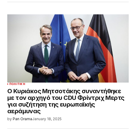
ΠΟΛΙΤΙΚΉ
Ο Κυριάκος Μητσοτάκης συναντήθηκε
με τον αρχηγό του CDU Φρίντριχ Μερτς
για συζήτηση της ευρωπαϊκής
αεράμυνας
by
Pan Orama
January 18, 2025