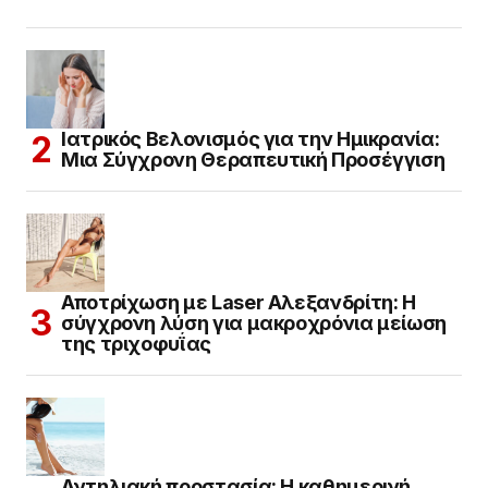
Ιατρικός Βελονισμός για την Ημικρανία:
Μια Σύγχρονη Θεραπευτική Προσέγγιση
Αποτρίχωση με Laser Αλεξανδρίτη: Η
σύγχρονη λύση για μακροχρόνια μείωση
της τριχοφυΐας
Αντηλιακή προστασία: Η καθημερινή