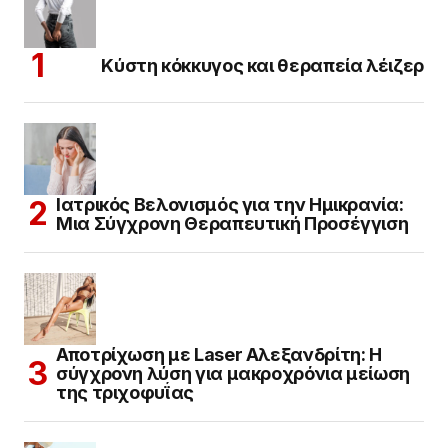
Κύστη κόκκυγος και θεραπεία λέιζερ
Ιατρικός Βελονισμός για την Ημικρανία:
Μια Σύγχρονη Θεραπευτική Προσέγγιση
Αποτρίχωση με Laser Αλεξανδρίτη: Η
σύγχρονη λύση για μακροχρόνια μείωση
της τριχοφυΐας