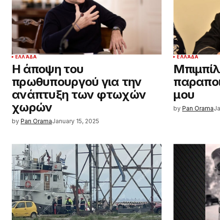
ΕΛΛΆΔΑ
ΕΛΛΆΔΑ
Η άποψη του
Μπιμπίλ
πρωθυπουργού για την
παραποι
ανάπτυξη των φτωχών
μου
χωρών
by
Pan Orama
Ja
by
Pan Orama
January 15, 2025