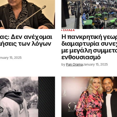
ΕΛΛΆΔΑ
ας: Δεν ανέχομαι
Η πανκρητική γεω
ήσεις των λόγων
διαμαρτυρία συνεχ
με μεγάλη συμμετο
ενθουσιασμό
nuary 15, 2025
by
Pan Orama
January 15, 2025