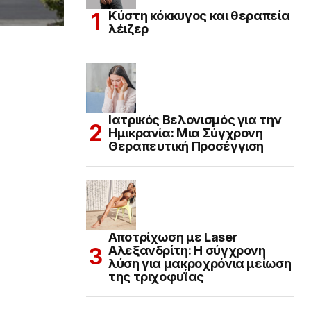
Κύστη κόκκυγος και θεραπεία
λέιζερ
Ιατρικός Βελονισμός για την
Ημικρανία: Μια Σύγχρονη
Θεραπευτική Προσέγγιση
Αποτρίχωση με Laser
Αλεξανδρίτη: Η σύγχρονη
λύση για μακροχρόνια μείωση
της τριχοφυΐας