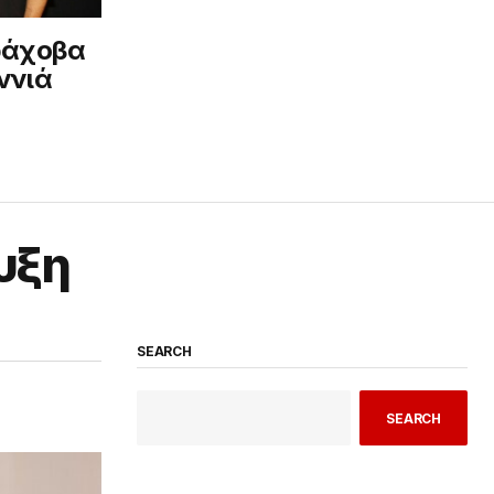
ράχοβα
ννιά
υξη
SEARCH
SEARCH