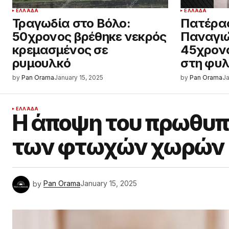
ΕΛΛΆΔΑ
ΕΛΛΆΔΑ
Τραγωδία στο Βόλο:
Πατέρας
50χρονος βρέθηκε νεκρός
Παναγιώ
κρεμασμένος σε
45χρονο
ρυμουλκό
στη φυ
by
Pan Orama
January 15, 2025
by
Pan Orama
Ja
ΕΛΛΆΔΑ
Η άποψη του πρωθυπ
των φτωχών χωρών
by
Pan Orama
January 15, 2025