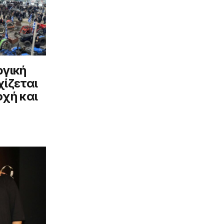
ργική
ίζεται
χή και