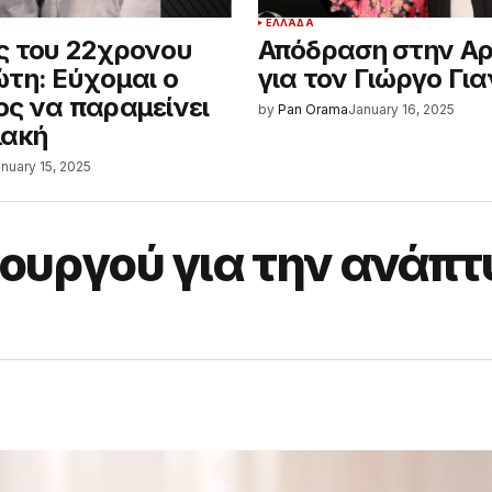
ΕΛΛΆΔΑ
 του 22χρονου
Απόδραση στην Α
τη: Εύχομαι ο
για τον Γιώργο Για
ς να παραμείνει
by
Pan Orama
January 16, 2025
λακή
nuary 15, 2025
ουργού για την ανάπτ