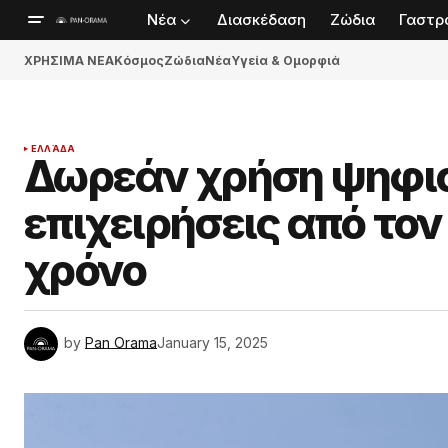
Νέα
Διασκέδαση
Ζώδια
Γαστρ
ΧΡΗΣΙΜΑ ΝΕΑ
Κόσμος
Ζώδια
Νέα
Υγεία & Ομορφιά
ΕΛΛΆΔΑ
Δωρεάν χρήση ψηφι
επιχειρήσεις από το
χρόνο
by
Pan Orama
January 15, 2025