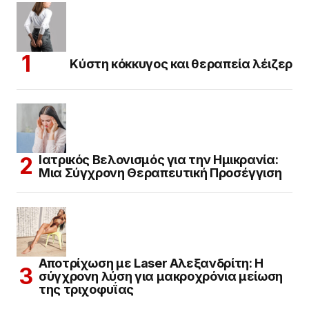
Κύστη κόκκυγος και θεραπεία λέιζερ
Ιατρικός Βελονισμός για την Ημικρανία:
Μια Σύγχρονη Θεραπευτική Προσέγγιση
Αποτρίχωση με Laser Αλεξανδρίτη: Η
σύγχρονη λύση για μακροχρόνια μείωση
της τριχοφυΐας