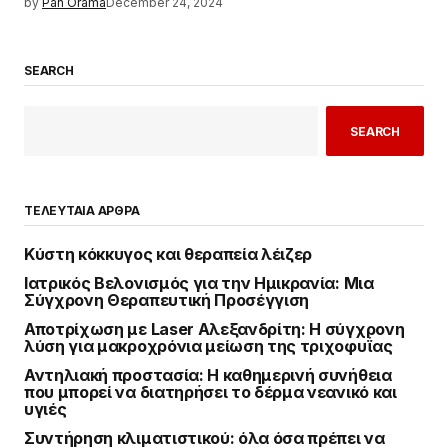
by
Pan Orama
December 24, 2024
SEARCH
SEARCH
ΤΕΛΕΥΤΑΙΑ ΑΡΘΡΑ
Κύστη κόκκυγος και θεραπεία λέιζερ
Ιατρικός Βελονισμός για την Ημικρανία: Μια
Σύγχρονη Θεραπευτική Προσέγγιση
Αποτρίχωση με Laser Αλεξανδρίτη: Η σύγχρονη
λύση για μακροχρόνια μείωση της τριχοφυΐας
Αντηλιακή προστασία: Η καθημερινή συνήθεια
που μπορεί να διατηρήσει το δέρμα νεανικό και
υγιές
Συντήρηση κλιματιστικού: όλα όσα πρέπει να