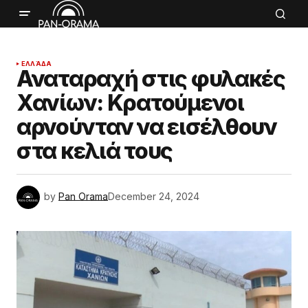
ΕΛΛΆΔΑ
Αναταραχή στις φυλακές
Χανίων: Κρατούμενοι
αρνούνταν να εισέλθουν
στα κελιά τους
by
Pan Orama
December 24, 2024