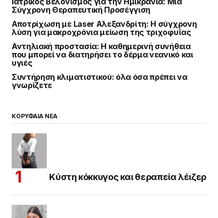
Ιατρικός Βελονισμός για την Ημικρανία: Μια
Σύγχρονη Θεραπευτική Προσέγγιση
Αποτρίχωση με Laser Αλεξανδρίτη: Η σύγχρονη
λύση για μακροχρόνια μείωση της τριχοφυΐας
Αντηλιακή προστασία: Η καθημερινή συνήθεια
που μπορεί να διατηρήσει το δέρμα νεανικό και
υγιές
Συντήρηση κλιματιστικού: όλα όσα πρέπει να
γνωρίζετε
ΚΟΡΥΦΑΙΑ ΝΕΑ
Κύστη κόκκυγος και θεραπεία λέιζερ