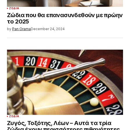
ΖΏΔΙΑ
Ζώδια που θα επανασυνδεθούν με πρώην
το 2025
by
Pan Orama
December 24, 2024
ΖΏΔΙΑ
Ζυγός, Τοξότης, Λέων – Αυτά τα τρία
ζώδια έχουν περισσότερες πιθανότητες