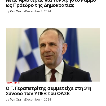
Νέας Αριστεράς για τον Χρήστο Ράμμο
ως Πρόεδρο της Δημοκρατίας
by
Pan Orama
December 4, 2024
ΠΟΛΙΤΙΚΉ
Ο Γ. Γεραπετρίτης συμμετείχε στη 31η
Σύνοδο των ΥΠΕΞ του ΟΑΣΕ
by
Pan Orama
December 4, 2024