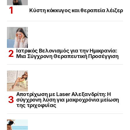
Κύστη κόκκυγος και θεραπεία λέιζερ
Ιατρικός Βελονισμός για την Ημικρανία:
Μια Σύγχρονη Θεραπευτική Προσέγγιση
Αποτρίχωση με Laser Αλεξανδρίτη: Η
σύγχρονη λύση για μακροχρόνια μείωση
της τριχοφυΐας