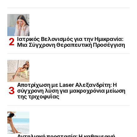
Ιατρικός Βελονισμός για την Ημικρανία:
Μια Σύγχρονη Θεραπευτική Προσέγγιση
Αποτρίχωση με Laser Αλεξανδρίτη: Η
σύγχρονη λύση για μακροχρόνια μείωση
της τριχοφυΐας
Αντηλιακή προστασία: Η καθημερινή