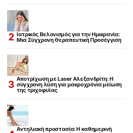
Ιατρικός Βελονισμός για την Ημικρανία:
Μια Σύγχρονη Θεραπευτική Προσέγγιση
Αποτρίχωση με Laser Αλεξανδρίτη: Η
σύγχρονη λύση για μακροχρόνια μείωση
της τριχοφυΐας
Αντηλιακή προστασία: Η καθημερινή