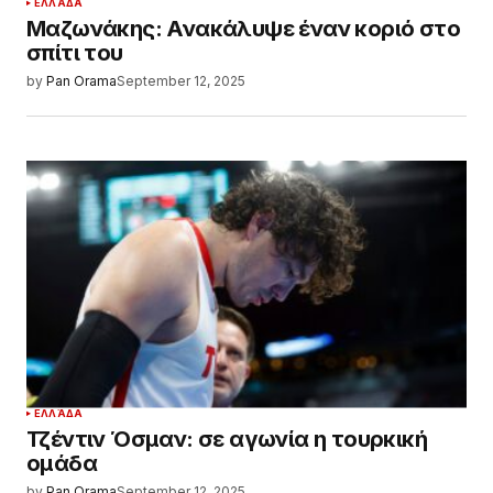
ΕΛΛΆΔΑ
Μαζωνάκης: Ανακάλυψε έναν κοριό στο
σπίτι του
by
Pan Orama
September 12, 2025
ΕΛΛΆΔΑ
Τζέντιν Όσμαν: σε αγωνία η τουρκική
ομάδα
by
Pan Orama
September 12, 2025