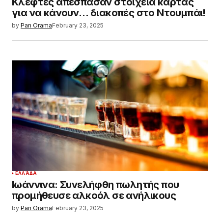
Κλέφτες απέσπασαν στοιχεία κάρτας
για να κάνουν… διακοπές στο Ντουμπάι!
by
Pan Orama
February 23, 2025
ΕΛΛΆΔΑ
Ιωάννινα: Συνελήφθη πωλητής που
προμήθευσε αλκοόλ σε ανήλικους
by
Pan Orama
February 23, 2025