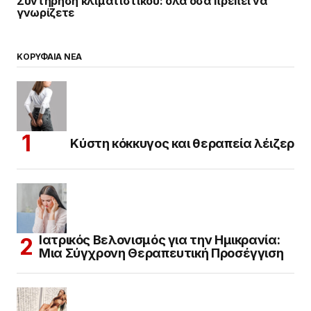
Συντήρηση κλιματιστικού: όλα όσα πρέπει να
γνωρίζετε
ΚΟΡΥΦΑΙΑ ΝΕΑ
Κύστη κόκκυγος και θεραπεία λέιζερ
Ιατρικός Βελονισμός για την Ημικρανία:
Μια Σύγχρονη Θεραπευτική Προσέγγιση