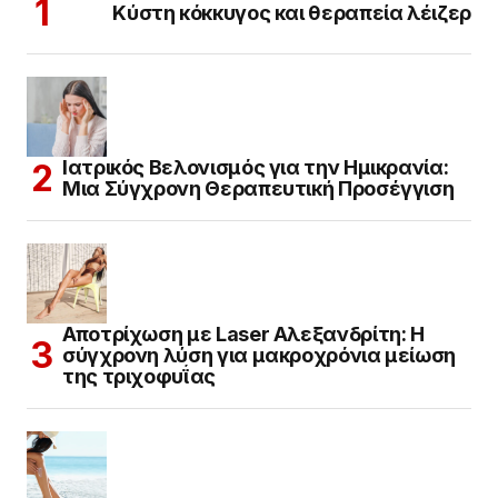
Κύστη κόκκυγος και θεραπεία λέιζερ
Ιατρικός Βελονισμός για την Ημικρανία:
Μια Σύγχρονη Θεραπευτική Προσέγγιση
Αποτρίχωση με Laser Αλεξανδρίτη: Η
σύγχρονη λύση για μακροχρόνια μείωση
της τριχοφυΐας