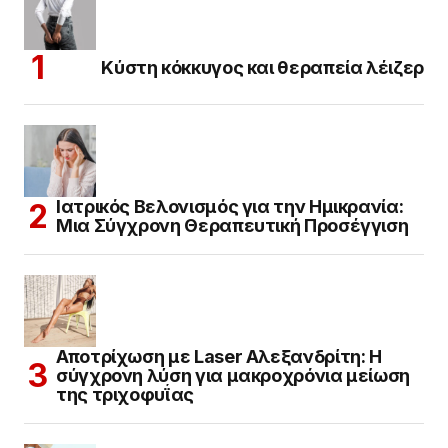
Κύστη κόκκυγος και θεραπεία λέιζερ
Ιατρικός Βελονισμός για την Ημικρανία:
Μια Σύγχρονη Θεραπευτική Προσέγγιση
Αποτρίχωση με Laser Αλεξανδρίτη: Η
σύγχρονη λύση για μακροχρόνια μείωση
της τριχοφυΐας