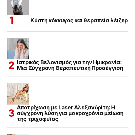
Κύστη κόκκυγος και θεραπεία λέιζερ
Ιατρικός Βελονισμός για την Ημικρανία:
Μια Σύγχρονη Θεραπευτική Προσέγγιση
Αποτρίχωση με Laser Αλεξανδρίτη: Η
σύγχρονη λύση για μακροχρόνια μείωση
της τριχοφυΐας