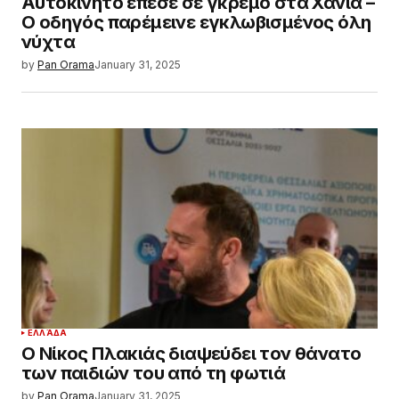
Αυτοκίνητο έπεσε σε γκρεμό στα Χανιά –
Ο οδηγός παρέμεινε εγκλωβισμένος όλη
νύχτα
by
Pan Orama
January 31, 2025
ΕΛΛΆΔΑ
Ο Νίκος Πλακιάς διαψεύδει τον θάνατο
των παιδιών του από τη φωτιά
by
Pan Orama
January 31, 2025