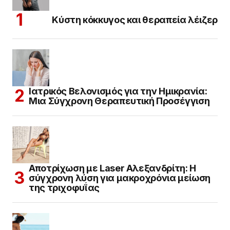
Κύστη κόκκυγος και θεραπεία λέιζερ
Ιατρικός Βελονισμός για την Ημικρανία:
Μια Σύγχρονη Θεραπευτική Προσέγγιση
Αποτρίχωση με Laser Αλεξανδρίτη: Η
σύγχρονη λύση για μακροχρόνια μείωση
της τριχοφυΐας