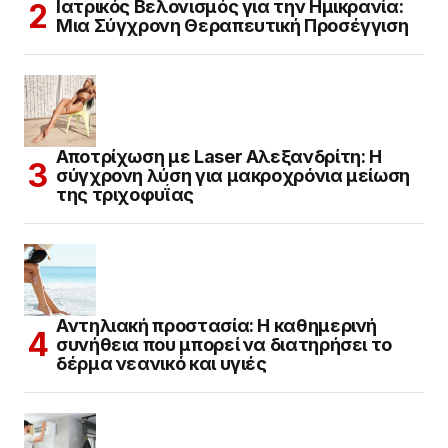
Ιατρικός Βελονισμός για την Ημικρανία:
Μια Σύγχρονη Θεραπευτική Προσέγγιση
Αποτρίχωση με Laser Αλεξανδρίτη: Η
σύγχρονη λύση για μακροχρόνια μείωση
της τριχοφυΐας
Αντηλιακή προστασία: Η καθημερινή
συνήθεια που μπορεί να διατηρήσει το
δέρμα νεανικό και υγιές