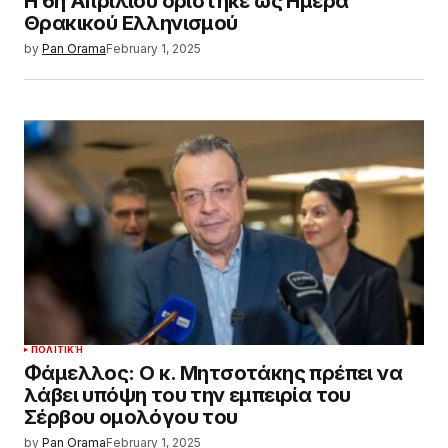
Η 6η Απριλίου ορίστηκε ως Ημέρα
Θρακικού Ελληνισμού
by
Pan Orama
February 1, 2025
ΠΟΛΙΤΙΚΉ
Φάμελλος: Ο κ. Μητσοτάκης πρέπει να
λάβει υπόψη του την εμπειρία του
Σέρβου ομολόγου του
by
Pan Orama
February 1, 2025