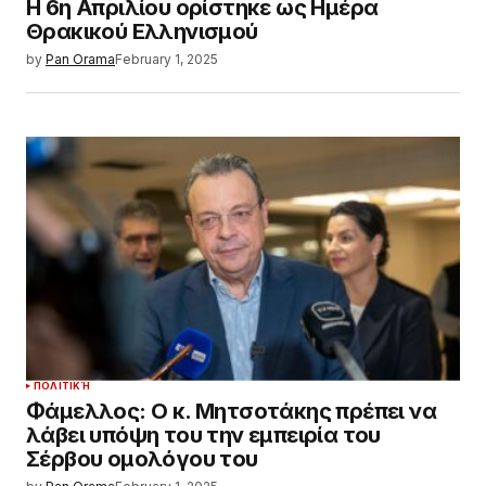
Η 6η Απριλίου ορίστηκε ως Ημέρα
Θρακικού Ελληνισμού
by
Pan Orama
February 1, 2025
ΠΟΛΙΤΙΚΉ
Φάμελλος: Ο κ. Μητσοτάκης πρέπει να
λάβει υπόψη του την εμπειρία του
Σέρβου ομολόγου του