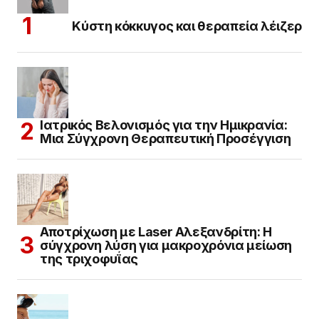
Κύστη κόκκυγος και θεραπεία λέιζερ
Ιατρικός Βελονισμός για την Ημικρανία:
Μια Σύγχρονη Θεραπευτική Προσέγγιση
Αποτρίχωση με Laser Αλεξανδρίτη: Η
σύγχρονη λύση για μακροχρόνια μείωση
της τριχοφυΐας