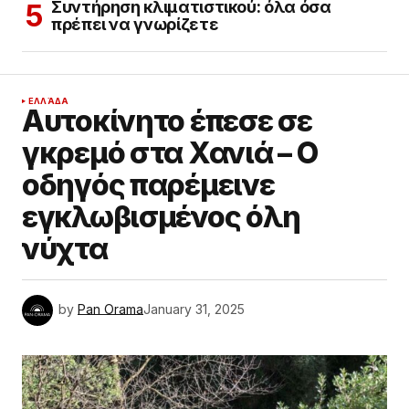
Συντήρηση κλιματιστικού: όλα όσα
πρέπει να γνωρίζετε
ΕΛΛΆΔΑ
Αυτοκίνητο έπεσε σε
γκρεμό στα Χανιά – Ο
οδηγός παρέμεινε
εγκλωβισμένος όλη
νύχτα
by
Pan Orama
January 31, 2025