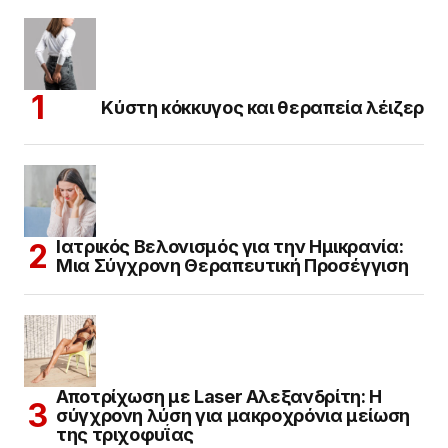
Κύστη κόκκυγος και θεραπεία λέιζερ
Ιατρικός Βελονισμός για την Ημικρανία:
Μια Σύγχρονη Θεραπευτική Προσέγγιση
Αποτρίχωση με Laser Αλεξανδρίτη: Η
σύγχρονη λύση για μακροχρόνια μείωση
της τριχοφυΐας