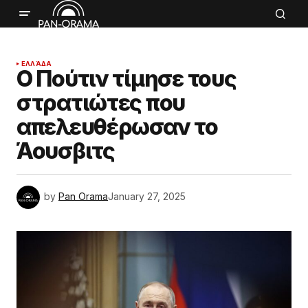
ΕΛΛΆΔΑ
Ο Πούτιν τίμησε τους
στρατιώτες που
απελευθέρωσαν το
Άουσβιτς
by
Pan Orama
January 27, 2025