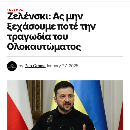
ΚΌΣΜΟΣ
Ζελένσκι: Ας μην
ξεχάσουμε ποτέ την
τραγωδία του
Ολοκαυτώματος
by
Pan Orama
January 27, 2025