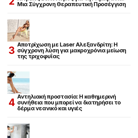
Μια Σύγχρονη Θεραπευτική Προσέγγιση
Αποτρίχωση με Laser Αλεξανδρίτη: Η
σύγχρονη λύση για μακροχρόνια μείωση
της τριχοφυΐας
Αντηλιακή προστασία: Η καθημερινή
συνήθεια που μπορεί να διατηρήσει το
δέρμα νεανικό και υγιές