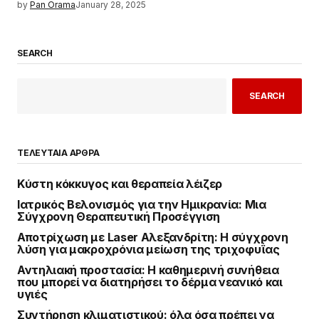
by
Pan Orama
January 28, 2025
SEARCH
SEARCH
ΤΕΛΕΥΤΑΙΑ ΑΡΘΡΑ
Κύστη κόκκυγος και θεραπεία λέιζερ
Ιατρικός Βελονισμός για την Ημικρανία: Μια
Σύγχρονη Θεραπευτική Προσέγγιση
Αποτρίχωση με Laser Αλεξανδρίτη: Η σύγχρονη
λύση για μακροχρόνια μείωση της τριχοφυΐας
Αντηλιακή προστασία: Η καθημερινή συνήθεια
που μπορεί να διατηρήσει το δέρμα νεανικό και
υγιές
Συντήρηση κλιματιστικού: όλα όσα πρέπει να