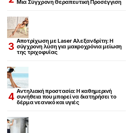
Μια Σύγχρονη Θεραπευτική Προσέγγιση
Αποτρίχωση με Laser Αλεξανδρίτη: Η
σύγχρονη λύση για μακροχρόνια μείωση
της τριχοφυΐας
Αντηλιακή προστασία: Η καθημερινή
συνήθεια που μπορεί να διατηρήσει το
δέρμα νεανικό και υγιές