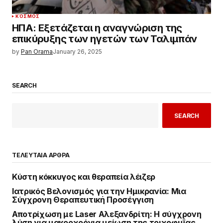
ΚΌΣΜΟΣ
ΗΠΑ: Εξετάζεται η αναγνώριση της
επικύρυξης των ηγετών των Ταλιμπάν
by
Pan Orama
January 26, 2025
SEARCH
SEARCH
ΤΕΛΕΥΤΑΙΑ ΑΡΘΡΑ
Κύστη κόκκυγος και θεραπεία λέιζερ
Ιατρικός Βελονισμός για την Ημικρανία: Μια
Σύγχρονη Θεραπευτική Προσέγγιση
Αποτρίχωση με Laser Αλεξανδρίτη: Η σύγχρονη
λύση για μακροχρόνια μείωση της τριχοφυΐας