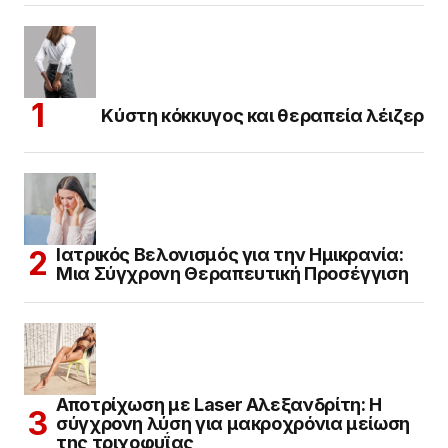
Κύστη κόκκυγος και θεραπεία λέιζερ
Ιατρικός Βελονισμός για την Ημικρανία:
Μια Σύγχρονη Θεραπευτική Προσέγγιση
Αποτρίχωση με Laser Αλεξανδρίτη: Η
σύγχρονη λύση για μακροχρόνια μείωση
της τριχοφυΐας