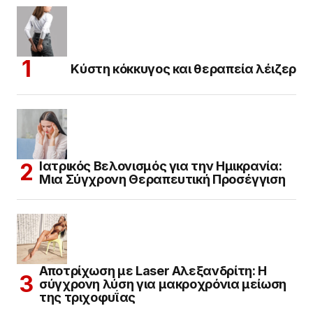
Κύστη κόκκυγος και θεραπεία λέιζερ
Ιατρικός Βελονισμός για την Ημικρανία:
Μια Σύγχρονη Θεραπευτική Προσέγγιση
Αποτρίχωση με Laser Αλεξανδρίτη: Η
σύγχρονη λύση για μακροχρόνια μείωση
της τριχοφυΐας