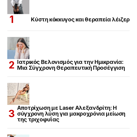
Κύστη κόκκυγος και θεραπεία λέιζερ
Ιατρικός Βελονισμός για την Ημικρανία:
Μια Σύγχρονη Θεραπευτική Προσέγγιση
Αποτρίχωση με Laser Αλεξανδρίτη: Η
σύγχρονη λύση για μακροχρόνια μείωση
της τριχοφυΐας