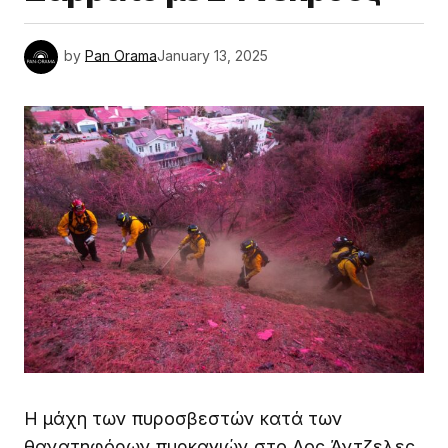
by
Pan Orama
January 13, 2025
Η μάχη των πυροσβεστών κατά των
θανατηφόρων πυρκαγιών στο Λος Άντζελες