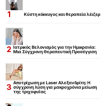
Κύστη κόκκυγος και θεραπεία λέιζερ
Ιατρικός Βελονισμός για την Ημικρανία:
Μια Σύγχρονη Θεραπευτική Προσέγγιση
Αποτρίχωση με Laser Αλεξανδρίτη: Η
σύγχρονη λύση για μακροχρόνια μείωση
της τριχοφυΐας